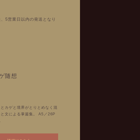
後、5営業日以内の発送となり
ゲ随想
しとカゲと境界がとりとめなく混
と文による掌篇集。 A5／26P
色