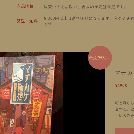
商品情報
販売中の商品以外、再販の予定は未定です。
5,000円以上は送料無料になります。入金確認
発送・送料
ます
販売開始！
マチカ
¥1000
町と暮ら
交する、絵
／総天然