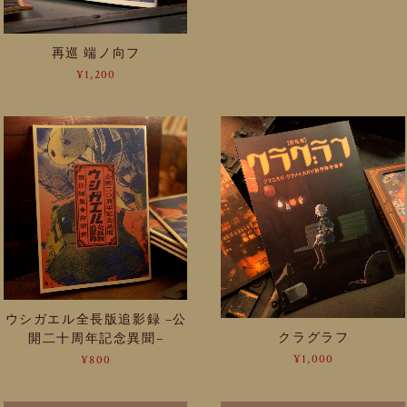
再巡 端ノ向フ
¥1,200
ウシガエル全長版追影録 −公
クラグラフ
開二十周年記念異聞−
¥1,000
¥800