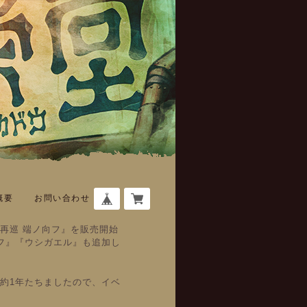
概要
お問い合わせ
『再巡 端ノ向フ』を販売開始
フ』『ウシガエル』も追加し
ら約1年たちましたので、イベ