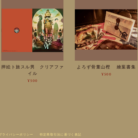
押絵ト旅スル男 クリアファ
よろず骨董山樫 繪葉書集
イル
¥500
¥500
プライバシーポリシー
特定商取引法に基づく表記